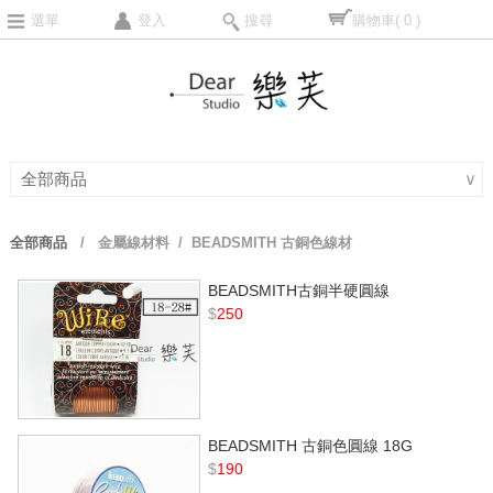
選單
登入
搜尋
購物車
( 0 )
全部商品
∨
全部商品
/
金屬線材料
/ BEADSMITH 古銅色線材
BEADSMITH古銅半硬圓線
$
250
BEADSMITH 古銅色圓線 18G
$
190