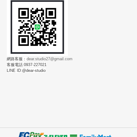
網路客服：
dear.studio27@gmail.com
客服電話:0937-227021
LINE ID:@dear-studio