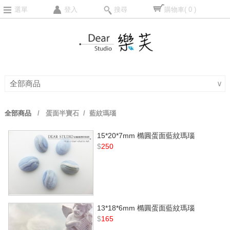
選單
登入
搜尋
購物車
( 0 )
全部商品
∨
全部商品
/
蛋面半寶石
/ 藍紋瑪瑙
15*20*7mm 橢圓蛋面藍紋瑪瑙
$
250
13*18*6mm 橢圓蛋面藍紋瑪瑙
$
165