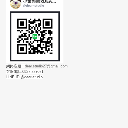
網路客服：
dear.studio27@gmail.com
客服電話:0937-227021
LINE ID:@dear-studio