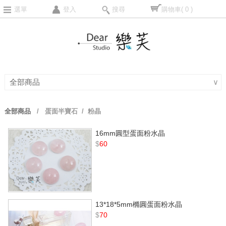
選單
登入
搜尋
購物車
( 0 )
全部商品
∨
全部商品
/
蛋面半寶石
/ 粉晶
16mm圓型蛋面粉水晶
$
60
13*18*5mm橢圓蛋面粉水晶
$
70