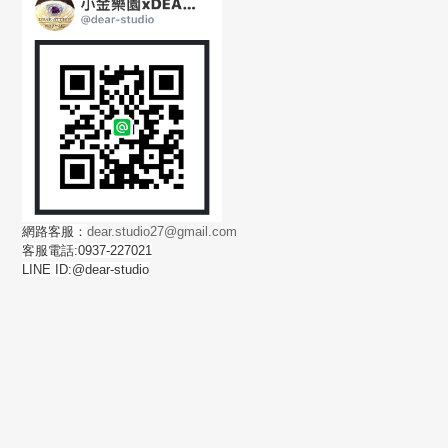
網路客服：
dear.studio27@gmail.com
客服電話:0937-227021
LINE ID:@dear-studio