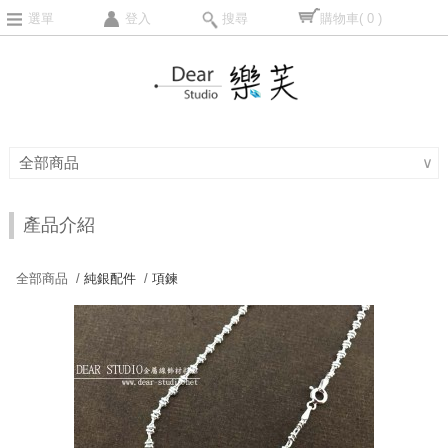
選單
登入
搜尋
購物車
( 0 )
全部商品
∨
產品介紹
全部商品 /
純銀配件
/
項鍊