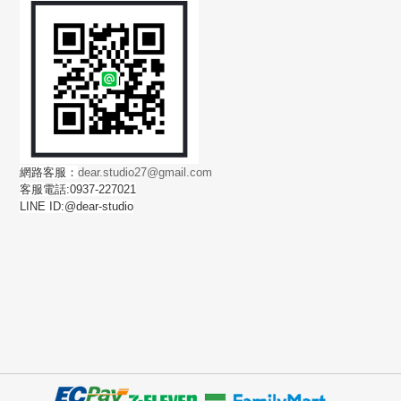
網路客服：
dear.studio27@gmail.com
客服電話:0937-227021
LINE ID:@dear-studio