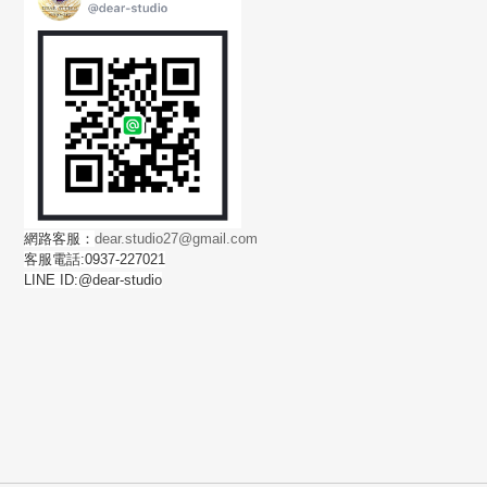
網路客服：
dear.studio27@gmail.com
客服電話:0937-227021
LINE ID:@dear-studio