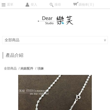
選單
登入
搜尋
購物車
( 0 )
全部商品
∨
產品介紹
全部商品 /
純銀配件
/
項鍊