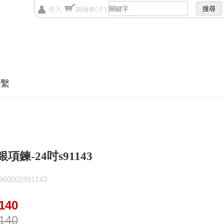
登入
購物車
( 0 )
聯繫
銀項鍊-24吋s91143
0002491143
140
140