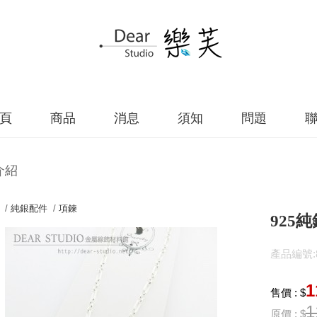
頁
商品
消息
須知
問題
介紹
 /
純銀配件
/
項鍊
925純
產品編號:86
1
售價 : $
1
原價 : $