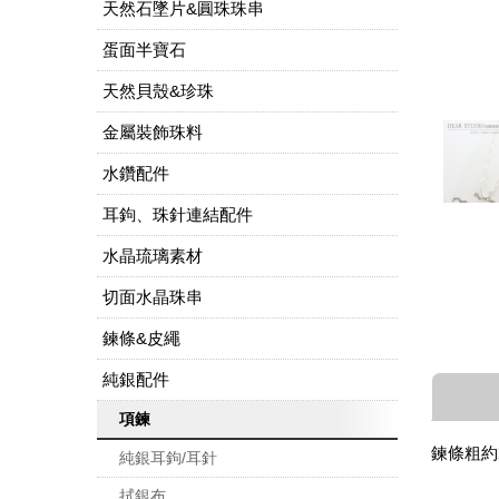
天然石墜片&圓珠珠串
蛋面半寶石
天然貝殼&珍珠
金屬裝飾珠料
水鑽配件
耳鉤、珠針連結配件
水晶琉璃素材
切面水晶珠串
鍊條&皮繩
純銀配件
項鍊
鍊條粗約2
純銀耳鉤/耳針
拭銀布