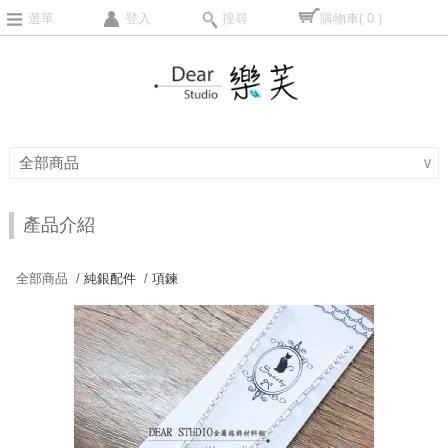
選單
登入
搜尋
購物車
( 0 )
全部商品
∨
產品介紹
全部商品 /
純銀配件
/
項鍊