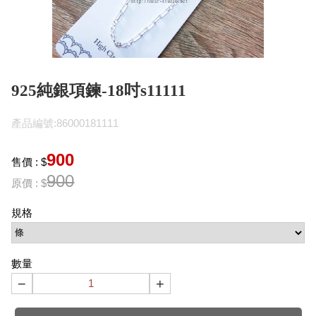
925純銀項鍊-18吋s11111
產品編號:86000181111
900
售價 : $
900
原價 : $
規格
數量
−
+