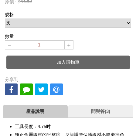
400
原價 : $
規格
數量
−
+
加入購物車
分享到
產品說明
問與答(3)
工具長度：4.75吋
矯正金屬線材的平整度，尼龍護套保護線材不脫磨掉色。