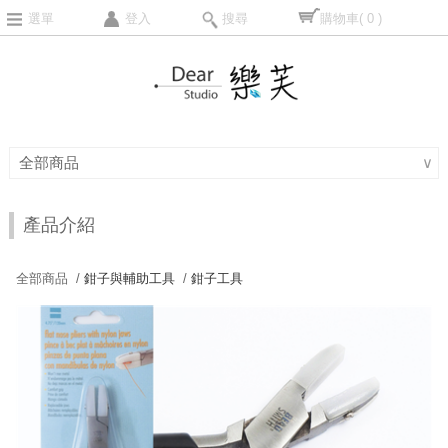
選單
登入
搜尋
購物車
( 0 )
全部商品
∨
產品介紹
全部商品 /
鉗子與輔助工具
/
鉗子工具