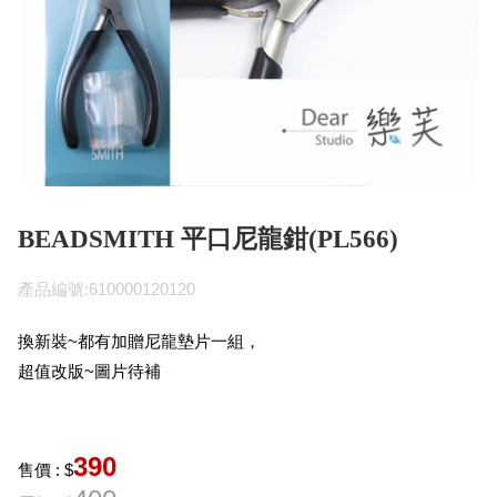
BEADSMITH 平口尼龍鉗(PL566)
產品編號:610000120120
換新裝~都有加贈尼龍墊片一組，
超值改版~圖片待補
390
售價 : $