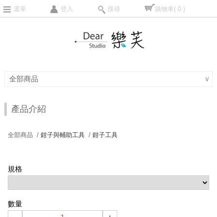
選單
登入
搜尋
購物車
( 0 )
全部商品
∨
產品介紹
全部商品 /
鉗子與輔助工具
/
鉗子工具
規格
數量