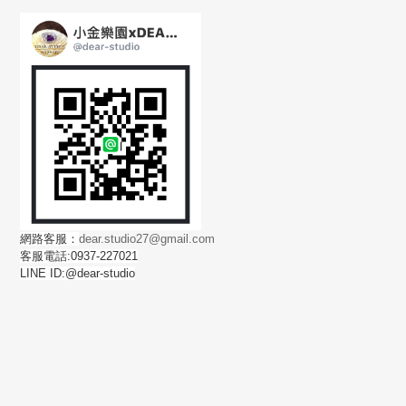
網路客服：
dear.studio27@gmail.com
客服電話:0937-227021
LINE ID:@dear-studio