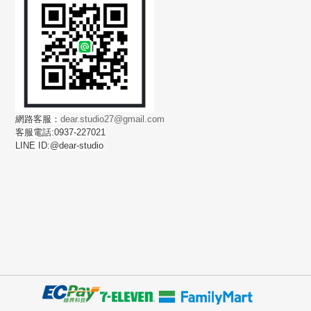
網路客服：
dear.studio27@gmail.com
客服電話:0937-227021
LINE ID:@dear-studio