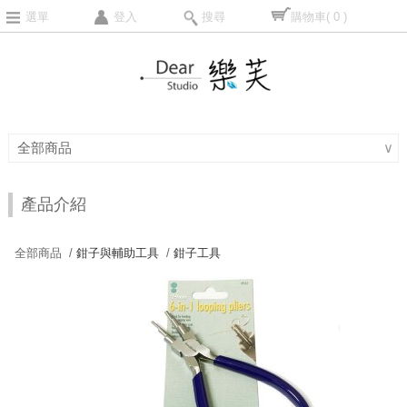
選單
登入
搜尋
購物車
( 0 )
全部商品
∨
產品介紹
全部商品 /
鉗子與輔助工具
/
鉗子工具