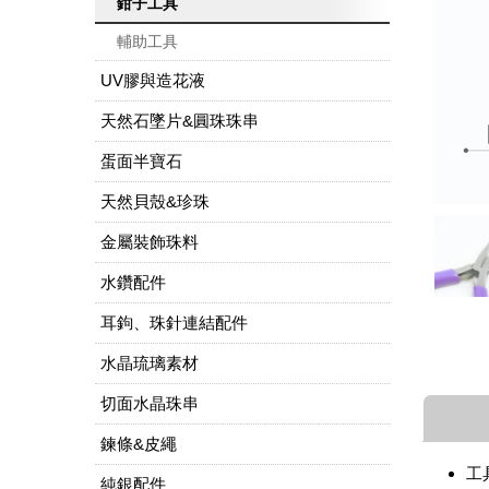
鉗子工具
輔助工具
UV膠與造花液
天然石墜片&圓珠珠串
蛋面半寶石
天然貝殼&珍珠
金屬裝飾珠料
水鑽配件
耳鉤、珠針連結配件
水晶琉璃素材
切面水晶珠串
鍊條&皮繩
工
純銀配件