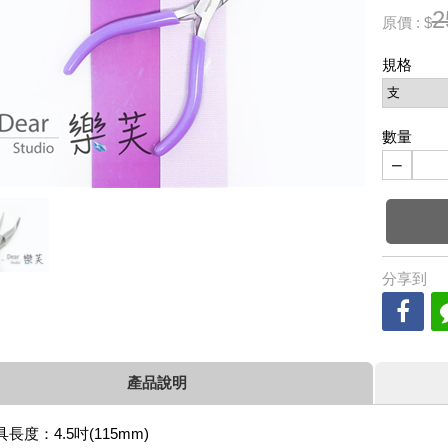
2
原價 : $
規格
數量
−
分享到
產品說明
具長度：4.5吋(115mm)