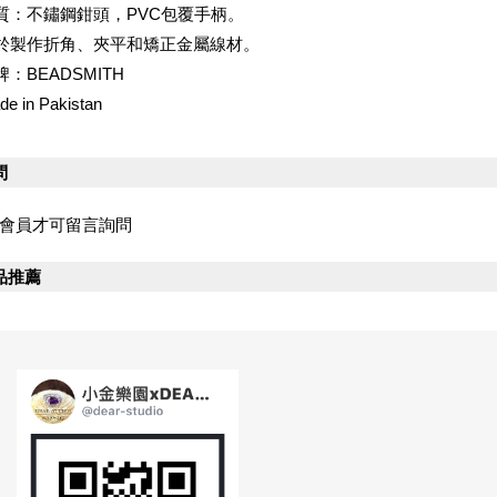
質：不鏽鋼鉗頭，PVC包覆手柄。
於製作折角、夾平和矯正金屬線材。
牌：BEADSMITH
de in Pakistan
問
會員才可留言詢問
品推薦