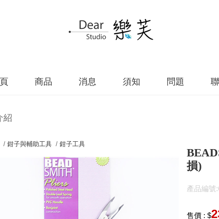
頁
商品
消息
須知
問題
介紹
 /
鉗子與輔助工具
/
鉗子工具
BEAD
損)
產品編號:61
2
售價 : $