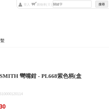
登入
購物車
( 0 )
聯繫
SMITH 彎嘴鉗 - PL668紫色柄(盒
0000120114
30