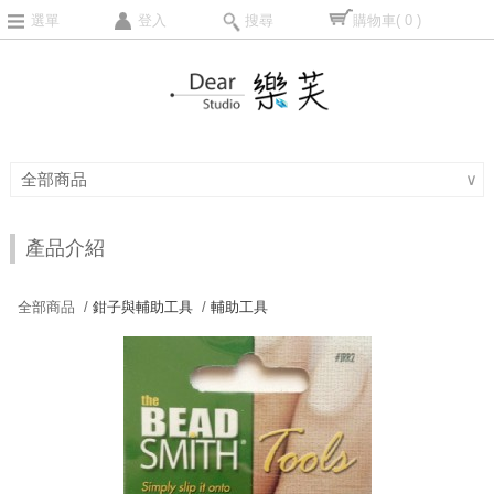
選單
登入
搜尋
購物車
( 0 )
全部商品
∨
產品介紹
全部商品 /
鉗子與輔助工具
/
輔助工具