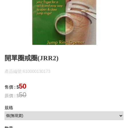
開單圈戒圈(JRR2)
產品編號:610000130173
50
售價 : $
50
原價 : $
規格