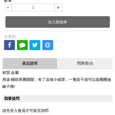
數量
−
+
加入購物車
分享到
產品說明
問與答(0)
材質:金屬
用途:輔助單圈開闔；有了這個小戒環，一隻鉗子就可以套圈圈做
鍊子嚕!
我要提問
請先登入會員才可留言詢問