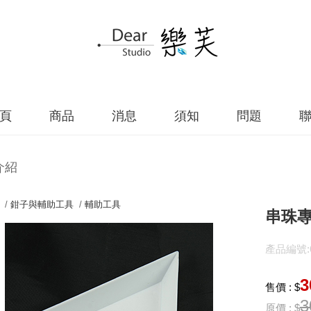
頁
商品
消息
須知
問題
介紹
 /
鉗子與輔助工具
/
輔助工具
串珠
產品編號:61
3
售價 : $
3
原價 : $