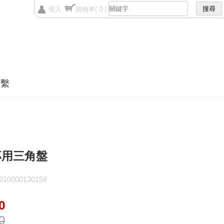
登入
購物車
( 0 )
聯繫
專用三角盤
0000130154
0
0