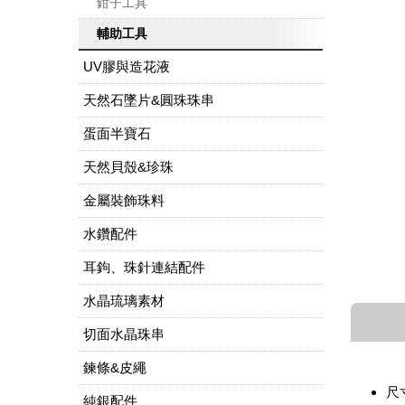
鉗子工具
輔助工具
UV膠與造花液
天然石墜片&圓珠珠串
蛋面半寶石
天然貝殼&珍珠
金屬裝飾珠料
水鑽配件
耳鉤、珠針連結配件
水晶琉璃素材
切面水晶珠串
鍊條&皮繩
尺寸
純銀配件