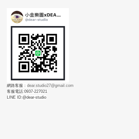
網路客服：
dear.studio27@gmail.com
客服電話:0937-227021
LINE ID:@dear-studio