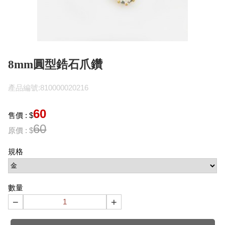
8mm圓型鋯石爪鑽
產品編號:810000020216
60
售價 : $
60
原價 : $
規格
數量
−
+