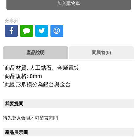
加入購物車
分享到
產品說明
問與答(0)
˙商品材質:
人工
鋯石、金屬電鍍
˙商品規格: 8mm
˙此圓形爪鑽分為銀台與金台
我要提問
請先登入會員才可留言詢問
產品展示圖