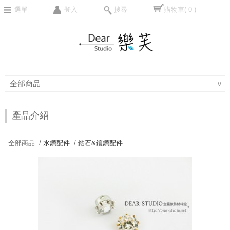
選單
登入
搜尋
購物車
( 0 )
全部商品
∨
產品介紹
全部商品 /
水鑽配件
/
鋯石&鑲鑽配件