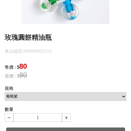
玫瑰圓餅精油瓶
產品編號:840000020116
80
售價 : $
80
原價 : $
規格
數量
−
+