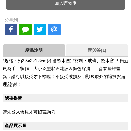
加入購物車
分享到
產品說明
問與答(1)
*規格：約3.5x3x1.8cm(不含軟木塞) *材料：玻璃、軟木塞 ＊精油
瓶為手工製作，大小＆型狀＆花紋＆顏色深淺...... 會有些許差
異，請可以接受才下標喔！不接受破損及明顯裂痕外的退換貨處
理,謝謝！
我要提問
請先登入會員才可留言詢問
產品展示圖