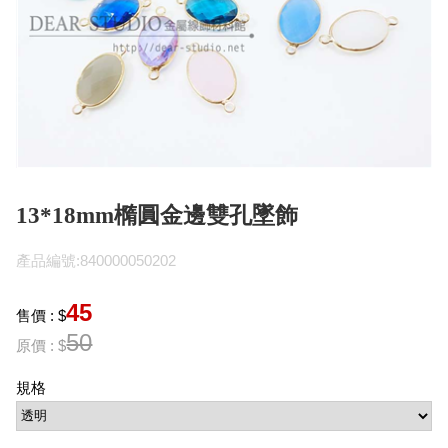
13*18mm橢圓金邊雙孔墜飾
產品編號:840000050202
45
售價 : $
50
原價 : $
規格