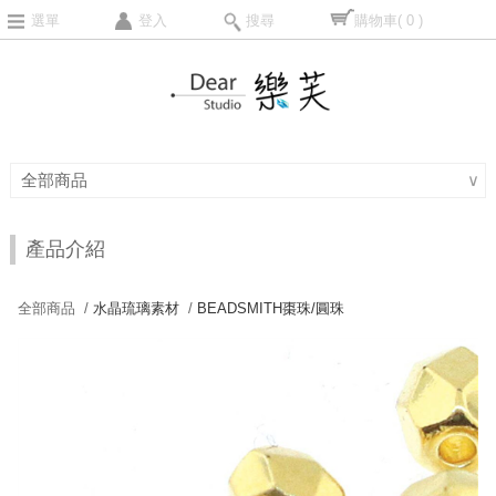
選單
登入
搜尋
購物車
( 0 )
全部商品
∨
產品介紹
全部商品 /
水晶琉璃素材
/
BEADSMITH棗珠/圓珠