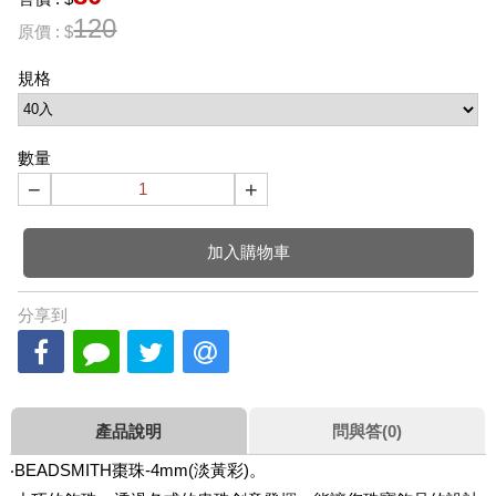
120
原價 : $
規格
數量
−
+
加入購物車
分享到
產品說明
問與答(0)
‧BEADSMITH棗珠-4mm(淡黃彩)。