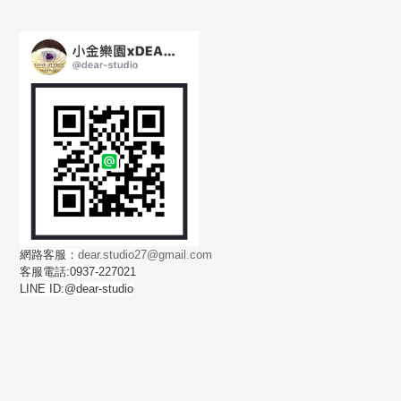
網路客服：
dear.studio27@gmail.com
客服電話:0937-227021
LINE ID:@dear-studio