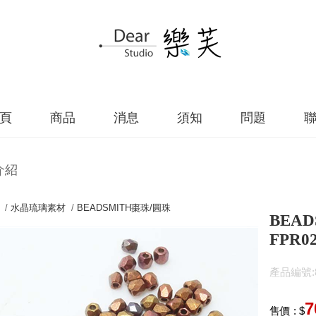
頁
商品
消息
須知
問題
介紹
 /
水晶琉璃素材
/
BEADSMITH棗珠/圓珠
BEAD
FPR02
產品編號:84
7
售價 : $