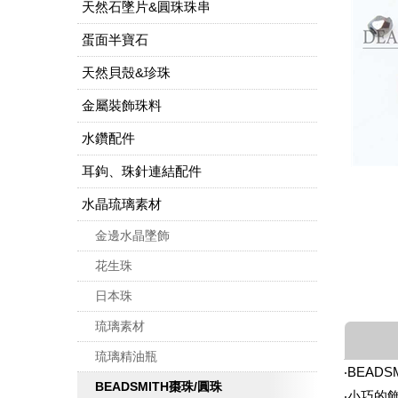
天然石墜片&圓珠珠串
蛋面半寶石
天然貝殼&珍珠
金屬裝飾珠料
水鑽配件
耳鉤、珠針連結配件
水晶琉璃素材
金邊水晶墜飾
花生珠
日本珠
琉璃素材
琉璃精油瓶
‧BEAD
BEADSMITH棗珠/圓珠
‧小巧的