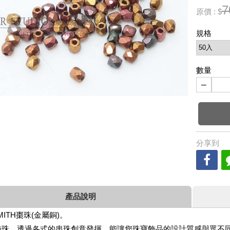
7
原價 : $
規格
數量
−
分享到
產品說明
SMITH棗珠(金屬銅)。
飾珠，透過各式的串珠創意發揮，能讓您珠寶飾品的設計質感與眾不