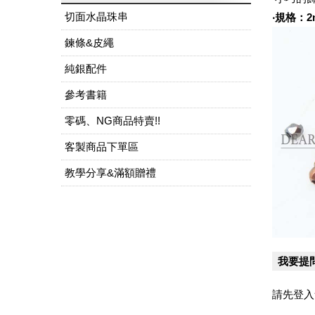
切面水晶珠串
‧規格：2
鍊條&皮繩
純銀配件
參考書籍
零碼、NG商品特賣!!
客製商品下單區
教學分享&滿額贈禮
我要提
請先登入