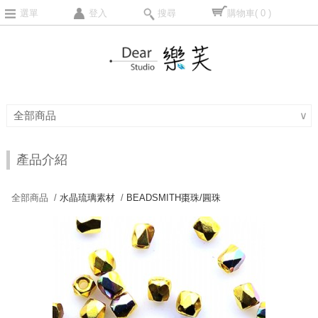
選單
登入
搜尋
購物車
( 0 )
全部商品
∨
產品介紹
全部商品 /
水晶琉璃素材
/
BEADSMITH棗珠/圓珠