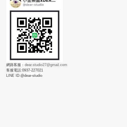
網路客服：
dear.studio27@gmail.com
客服電話:0937-227021
LINE ID:@dear-studio