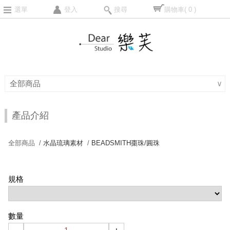
選單
登入
搜尋
購物車
( 0 )
全部商品
∨
產品介紹
全部商品 /
水晶琉璃素材
/
BEADSMITH棗珠/圓珠
規格
數量