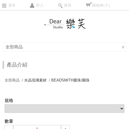
選單
登入
搜尋
購物車
( 0 )
全部商品
∨
產品介紹
全部商品 /
水晶琉璃素材
/
BEADSMITH棗珠/圓珠
規格
數量