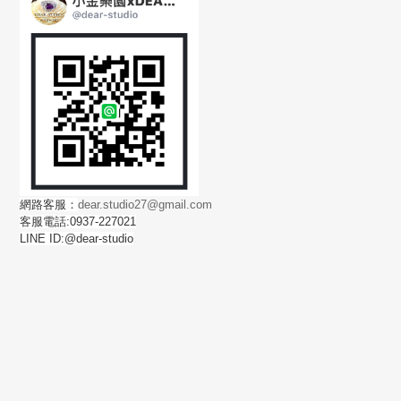
網路客服：
dear.studio27@gmail.com
客服電話:0937-227021
LINE ID:@dear-studio