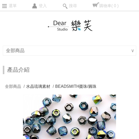
選單
登入
搜尋
購物車
( 0 )
全部商品
∨
產品介紹
全部商品 /
水晶琉璃素材
/
BEADSMITH棗珠/圓珠