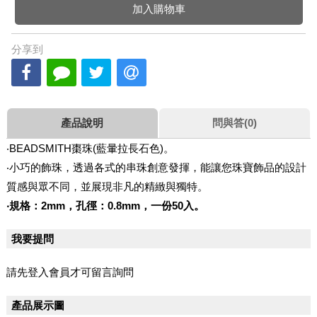
加入購物車
分享到
產品說明
問與答(0)
‧BEADSMITH棗珠(藍暈拉長石色)。
‧小巧的飾珠，透過各式的串珠創意發揮，能讓您珠寶飾品的設計
質感與眾不同，並展現非凡的精緻與獨特。
‧規格：2mm，孔徑：0.8mm，一份50入。
我要提問
請先登入會員才可留言詢問
產品展示圖