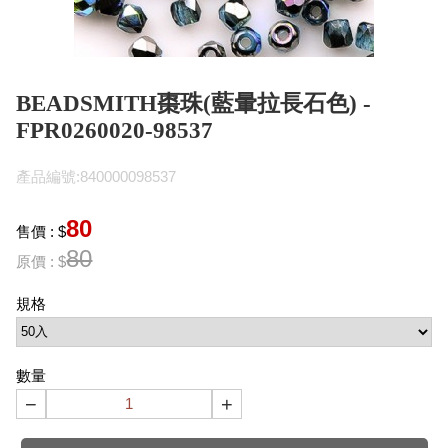
BEADSMITH棗珠(藍暈拉長石色) -
FPR0260020-98537
產品編號:840000098537
80
售價 : $
80
原價 : $
規格
數量
−
+