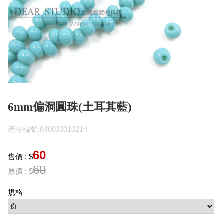
6mm偏洞圓珠(土耳其藍)
產品編號:840000010214
60
售價 : $
60
原價 : $
規格