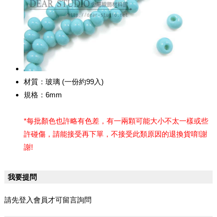
材質：玻璃 (一份約99入)
規格：6mm
*每批顏色也許略有色差，有一兩顆可能大小不太一樣或些
許碰傷，請能接受再下單，不接受此類原因的退換貨唷!謝
謝!
我要提問
請先登入會員才可留言詢問