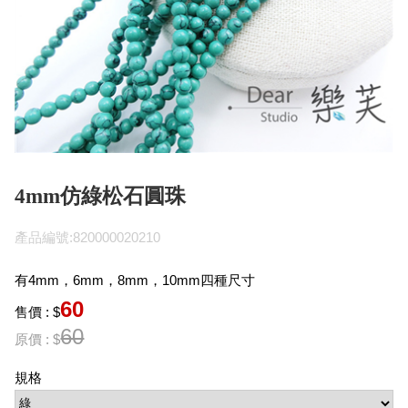
4mm仿綠松石圓珠
產品編號:820000020210
有4mm，6mm，8mm，10mm四種尺寸
60
售價 : $
60
原價 : $
規格