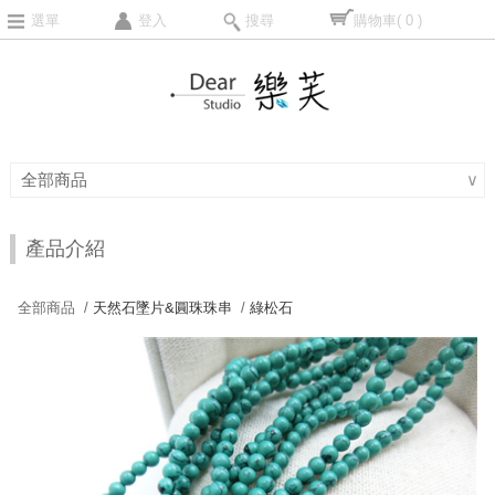
選單
登入
搜尋
購物車
( 0 )
全部商品
∨
產品介紹
全部商品 /
天然石墜片&圓珠珠串
/
綠松石