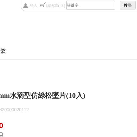
登入
購物車
( 0 )
聯繫
16mm水滴型仿綠松墜片(10入)
0000020112
0
0