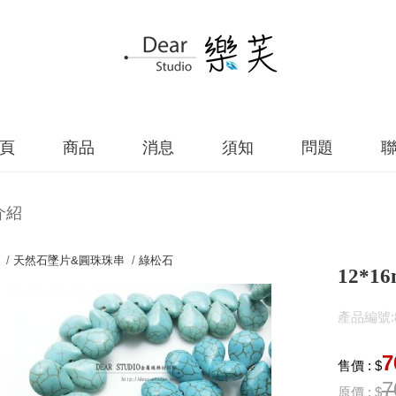
頁
商品
消息
須知
問題
介紹
 /
天然石墜片&圓珠珠串
/
綠松石
12*
產品編號:82
7
售價 : $
7
原價 : $