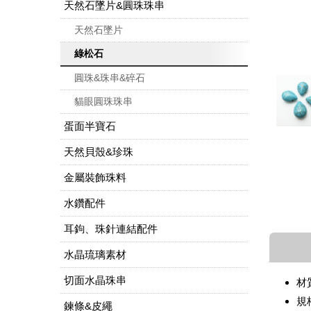
天然石墜片&圓珠珠串
天然石墜片
綠松石
圓珠&珠串&碎石
貓眼圓珠珠串
蛋面半寶石
天然貝殼&珍珠
金屬裝飾珠料
水鑽配件
耳鉤、珠針連結配件
水晶琉璃素材
切面水晶珠串
材
規
鍊條&皮繩