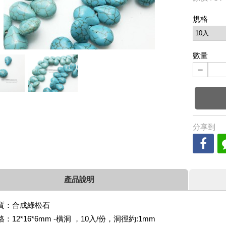
規格
數量
−
分享到
產品說明
質：合成綠松石
格：12*16*6mm -橫洞 ，10入/份，洞徑約:1mm