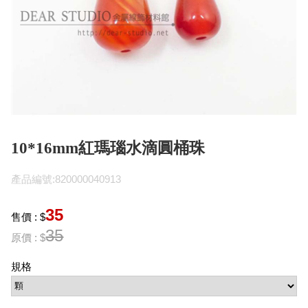
10*16mm紅瑪瑙水滴圓桶珠
產品編號:820000040913
35
售價 : $
35
原價 : $
規格