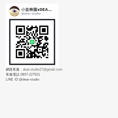
網路客服：
dear.studio27@gmail.com
客服電話:0937-227021
LINE ID:@dear-studio