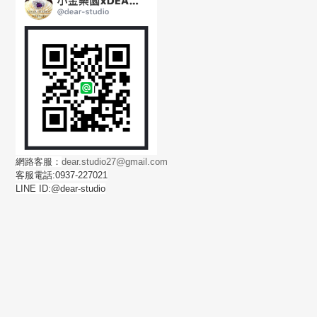
網路客服：
dear.studio27@gmail.com
客服電話:0937-227021
LINE ID:@dear-studio