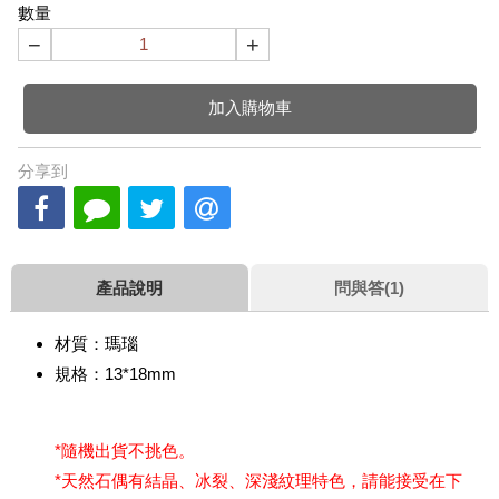
數量
−
+
加入購物車
分享到
產品說明
問與答(1)
材質：瑪瑙
規格：13*18mm
*隨機出貨不挑色。
*天然石偶有結晶、冰裂、深淺紋理特色，請能接受在下