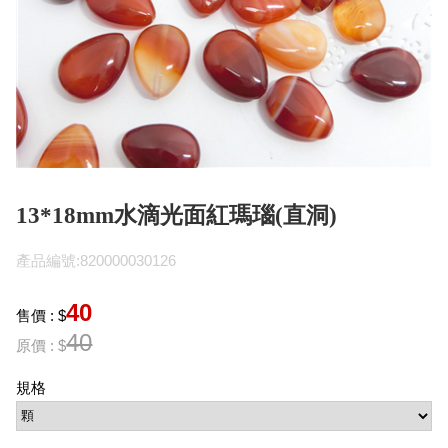
13*18mm水滴光面紅瑪瑙(直洞)
產品編號:820000030126
40
售價 : $
40
原價 : $
規格