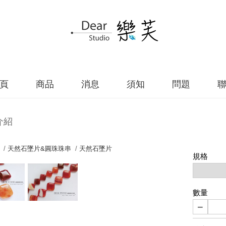
頁
商品
消息
須知
問題
介紹
 /
天然石墜片&圓珠珠串
/
天然石墜片
規格
數量
−