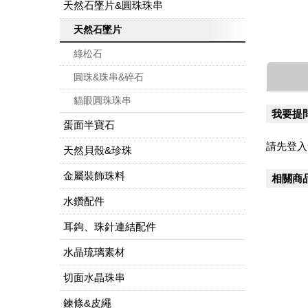
天然石墜片&圓珠珠串
天然石墜片
綠松石
圓珠&珠串&碎石
貓眼圓珠珠串
我要提
蛋面半寶石
請先登入
天然貝殼&珍珠
金屬裝飾珠料
相關商
水鑽配件
耳鉤、珠針連結配件
水晶琉璃素材
切面水晶珠串
鍊條&皮繩