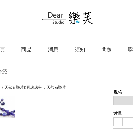
頁
商品
消息
須知
問題
介紹
 /
天然石墜片&圓珠珠串
/
天然石墜片
規格
數量
−