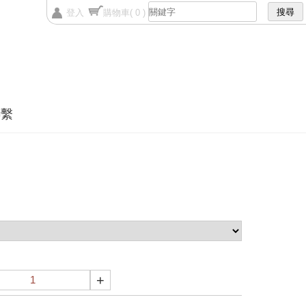
登入
購物車
( 0 )
聯繫
+