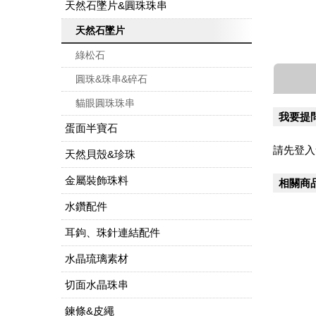
天然石墜片&圓珠珠串
天然石墜片
綠松石
圓珠&珠串&碎石
貓眼圓珠珠串
我要提
蛋面半寶石
請先登入
天然貝殼&珍珠
金屬裝飾珠料
相關商
水鑽配件
耳鉤、珠針連結配件
水晶琉璃素材
切面水晶珠串
鍊條&皮繩