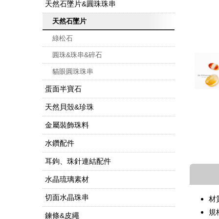
天然石墜片&圓珠珠串
天然石墜片
綠松石
圓珠&珠串&碎石
貓眼圓珠珠串
蛋面半寶石
天然貝殼&珍珠
金屬裝飾珠料
水鑽配件
耳鉤、珠針連結配件
水晶琉璃素材
切面水晶珠串
材
規
鍊條&皮繩