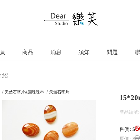
頁
商品
消息
須知
問題
介紹
 /
天然石墜片&圓珠珠串
/
天然石墜片
15*
產品編號:82
5
售價 : $
5
原價 : $