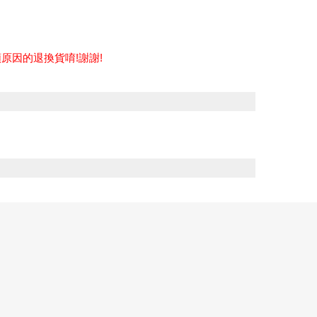
原因的退換貨唷!謝謝!