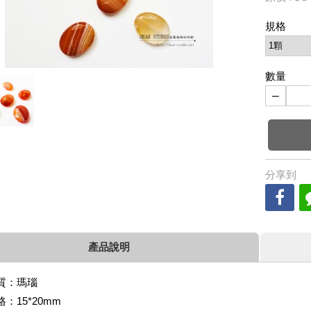
規格
數量
−
分享到
產品說明
質：瑪瑙
格：15*20mm