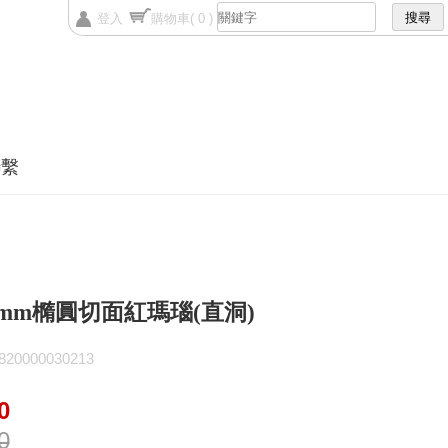
登入
購物車
( 0 )
聯繫
20mm橢圓切面紅瑪瑙(直洞)
0000030213
0
0