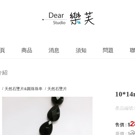
頁
商品
消息
須知
問題
介紹
 /
天然石墜片&圓珠珠串
/
天然石墜片
10*
產品編號:82
2
售價 : $
3
原價 : $