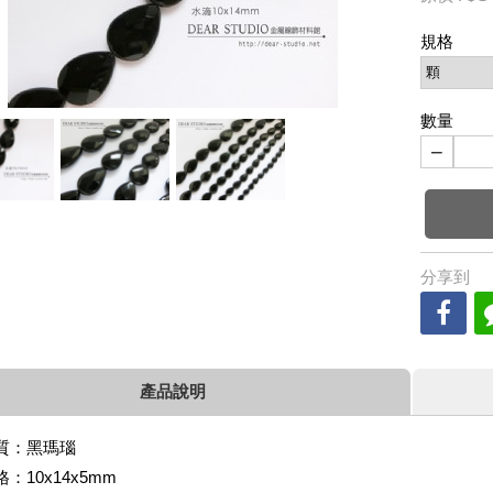
規格
數量
−
分享到
產品說明
質：黑瑪瑙
格：10x14x5mm