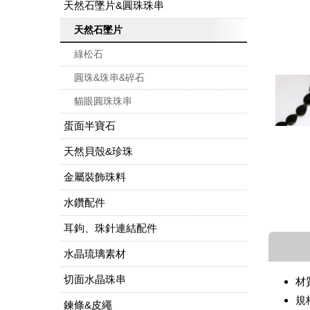
天然石墜片&圓珠珠串
天然石墜片
綠松石
圓珠&珠串&碎石
貓眼圓珠珠串
蛋面半寶石
天然貝殼&珍珠
金屬裝飾珠料
水鑽配件
耳鉤、珠針連結配件
水晶琉璃素材
切面水晶珠串
材
規
鍊條&皮繩