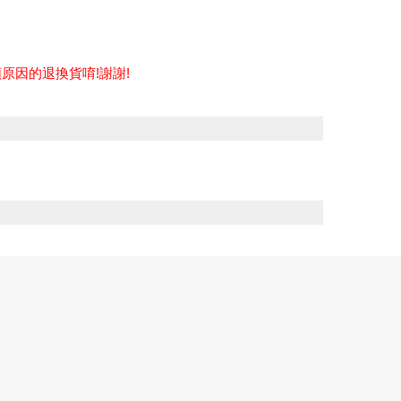
原因的退換貨唷!謝謝!