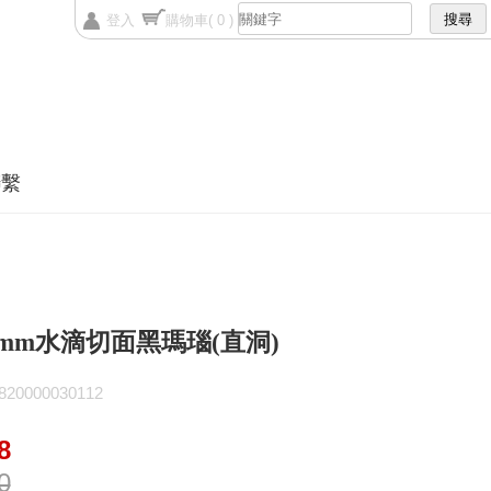
登入
購物車
( 0 )
聯繫
14mm水滴切面黑瑪瑙(直洞)
0000030112
8
0