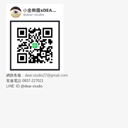
網路客服：
dear.studio27@gmail.com
客服電話:0937-227021
LINE ID:@dear-studio