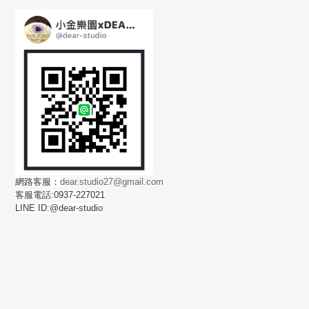
網路客服：
dear.studio27@gmail.com
客服電話:0937-227021
LINE ID:@dear-studio