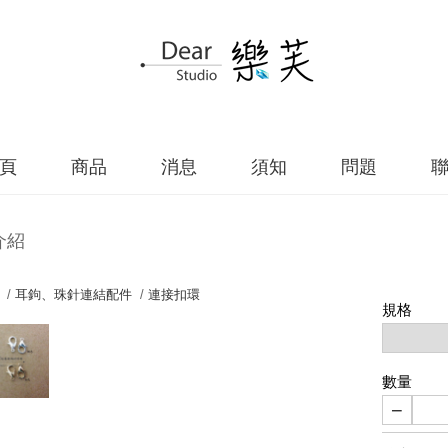
頁
商品
消息
須知
問題
介紹
 /
耳鉤、珠針連結配件
/
連接扣環
規格
數量
−