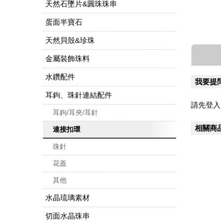
天然石墜片&圓珠珠串
蛋面半寶石
天然貝殼&珍珠
金屬裝飾珠料
水鑽配件
我要提
耳鉤、珠針連結配件
請先登入
耳鉤/耳夾/耳針
相關商
連接扣環
珠針
花蓋
其他
水晶琉璃素材
切面水晶珠串