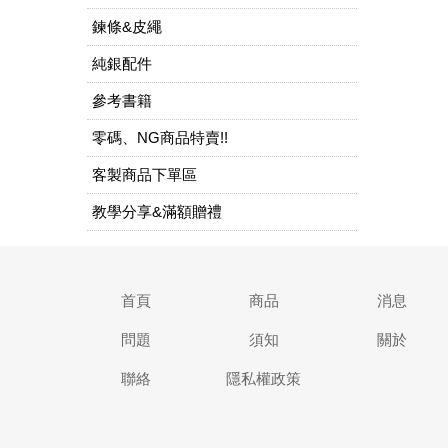
鍊條&皮繩
純銀配件
參考書籍
零碼、NG商品特賣!!
客製商品下單區
教學分享&滿額贈禮
首頁
商品
消息
問題
須知
關於
聯絡
隱私權政策