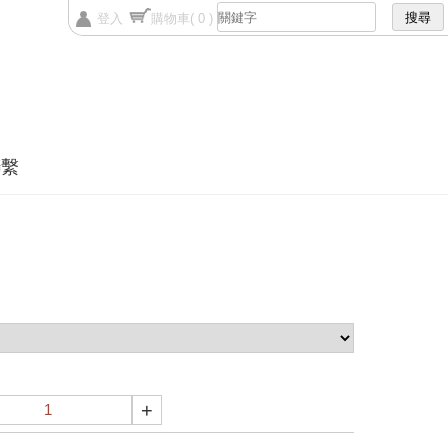
登入
購物車
( 0 )
聯繫
+