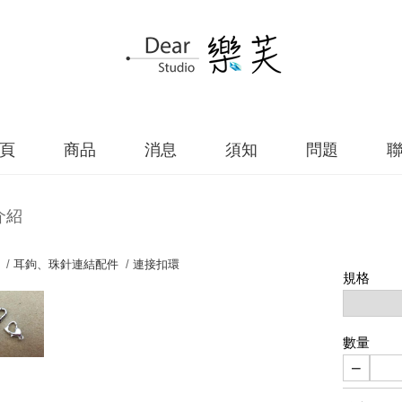
頁
商品
消息
須知
問題
介紹
 /
耳鉤、珠針連結配件
/
連接扣環
規格
數量
−