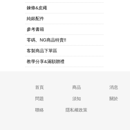
鍊條&皮繩
純銀配件
參考書籍
零碼、NG商品特賣!!
客製商品下單區
教學分享&滿額贈禮
首頁
商品
消息
問題
須知
關於
聯絡
隱私權政策