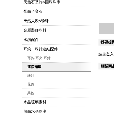
天然石墜片&圓珠珠串
蛋面半寶石
天然貝殼&珍珠
金屬裝飾珠料
水鑽配件
我要提
耳鉤、珠針連結配件
請先登入
耳鉤/耳夾/耳針
相關商
連接扣環
珠針
花蓋
其他
水晶琉璃素材
切面水晶珠串