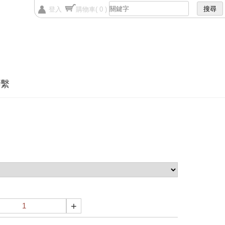
登入
購物車
( 0 )
聯繫
+