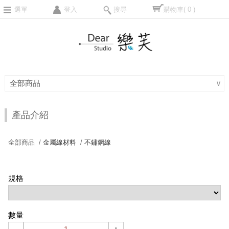
選單
登入
搜尋
購物車
( 0 )
全部商品
∨
產品介紹
全部商品 /
金屬線材料
/
不鏽鋼線
規格
數量