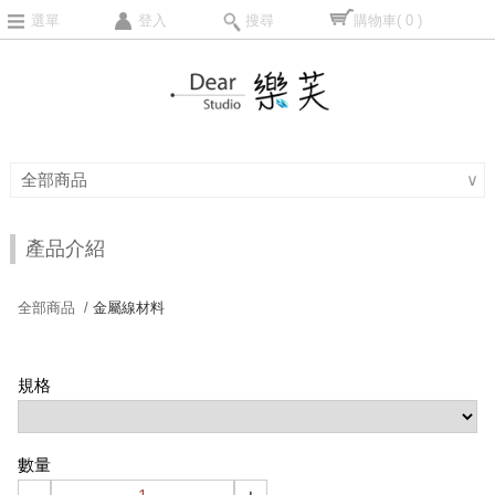
選單
登入
搜尋
購物車
( 0 )
全部商品
∨
產品介紹
全部商品 /
金屬線材料
規格
數量