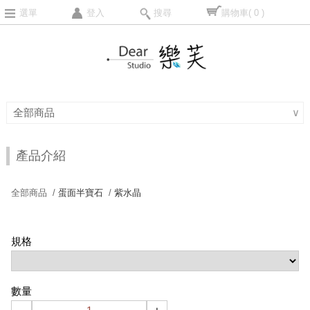
選單
登入
搜尋
購物車
( 0 )
全部商品
∨
產品介紹
全部商品 /
蛋面半寶石
/
紫水晶
規格
數量