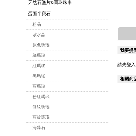
天然石墜片&圓珠珠串
蛋面半寶石
粉晶
紫水晶
原色瑪瑙
我要提
綠瑪瑙
請先登入
紅瑪瑙
黑瑪瑙
相關商
藍瑪瑙
粉紅瑪瑙
條紋瑪瑙
藍紋瑪瑙
海藻石