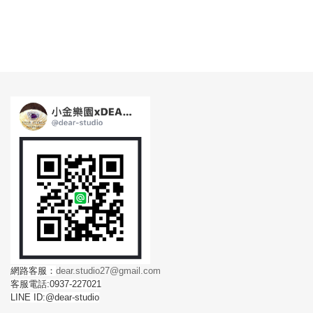
網路客服：
dear.studio27@gmail.com
客服電話:0937-227021
LINE ID:@dear-studio