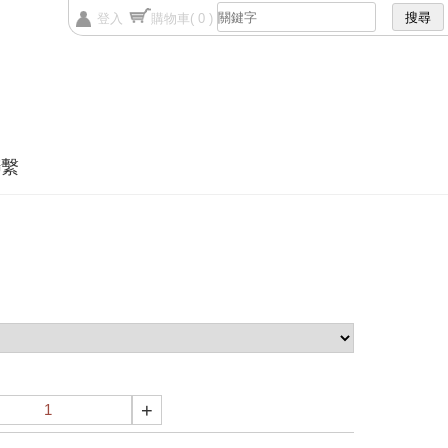
登入
購物車
( 0 )
聯繫
+