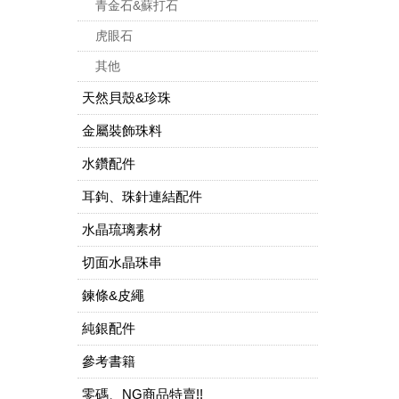
青金石&蘇打石
虎眼石
其他
天然貝殼&珍珠
金屬裝飾珠料
水鑽配件
耳鉤、珠針連結配件
水晶琉璃素材
切面水晶珠串
鍊條&皮繩
純銀配件
參考書籍
零碼、NG商品特賣!!