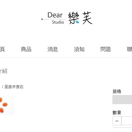
頁
商品
消息
須知
問題
介紹
 /
蛋面半寶石
規格
數量
−