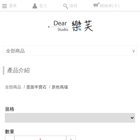
選單
登入
搜尋
購物車
( 0 )
全部商品
∨
產品介紹
全部商品 /
蛋面半寶石
/
原色瑪瑙
規格
數量