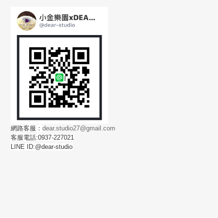
網路客服：
dear.studio27@gmail.com
客服電話:0937-227021
LINE ID:@dear-studio