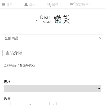
選單
登入
搜尋
購物車
( 0 )
全部商品
∨
產品介紹
全部商品 /
蛋面半寶石
規格
數量