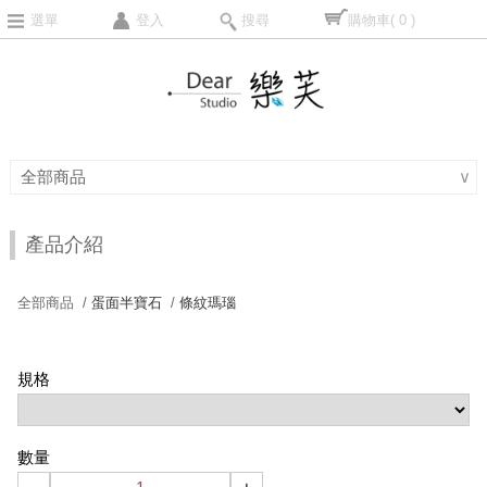
選單
登入
搜尋
購物車
( 0 )
全部商品
∨
產品介紹
全部商品 /
蛋面半寶石
/
條紋瑪瑙
規格
數量