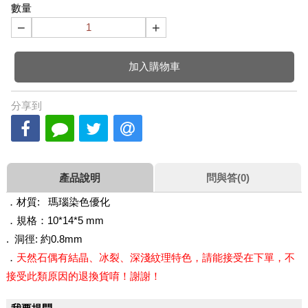
數量
−
+
加入購物車
分享到
產品說明
問與答(0)
．材質: 瑪瑙染色優化
．規格：10*14*5 mm
. 洞徑: 約0.8mm
．
天然石偶有結晶、冰裂、深淺紋理特色，請能接受在下單，不
接受此類原因的退換貨唷！謝謝！