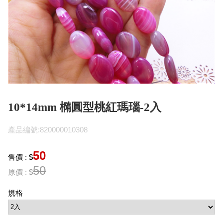
10*14mm 橢圓型桃紅瑪瑙-2入
產品編號:820000010308
50
售價 : $
50
原價 : $
規格