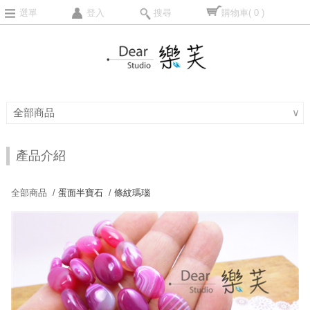
選單
登入
搜尋
購物車
( 0 )
全部商品
∨
產品介紹
全部商品 /
蛋面半寶石
/
條紋瑪瑙