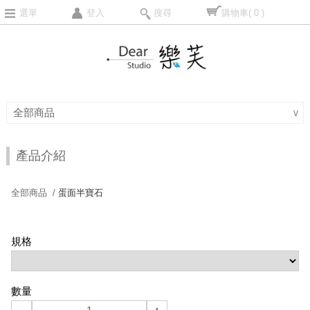
選單
登入
搜尋
購物車
( 0 )
全部商品
∨
產品介紹
全部商品 /
蛋面半寶石
規格
數量