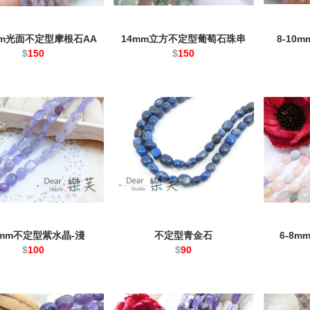
0mm光面不定型摩根石AA
14mm立方不定型葡萄石珠串
8-10
$
150
$
150
8mm不定型紫水晶-淺
不定型青金石
6-8
$
100
$
90