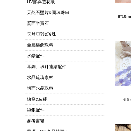
UV膠與造花液
天然石墜片&圓珠珠串
8*1
蛋面半寶石
天然貝殼&珍珠
金屬裝飾珠料
水鑽配件
耳鉤、珠針連結配件
水晶琉璃素材
切面水晶珠串
鍊條&皮繩
6-
純銀配件
參考書籍