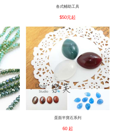
各式輔助工具
$50元起
蛋面半寶石系列
60 起