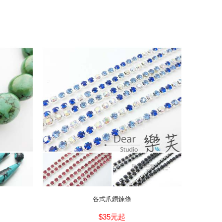
各式爪鑽鍊條
$35元起