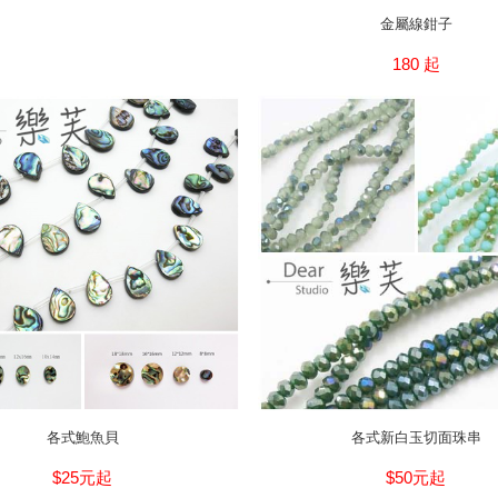
金屬線鉗子
180 起
各式鮑魚貝
各式新白玉切面珠串
$25元起
$50元起