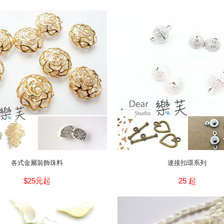
各式金屬裝飾珠料
連接扣環系列
$25元起
25 起