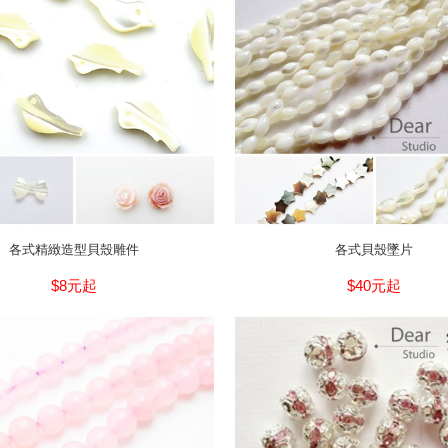
各式精緻造型貝殼雕件
各式貝殼墜片
$8元起
$40元起