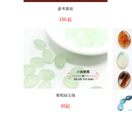
參考書籍
150 起
葡萄綠玉瓍
65起