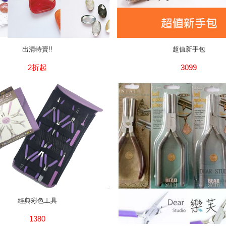
出清特賣!!
超值新手包
2折起
3099
經典彩色工具
1380