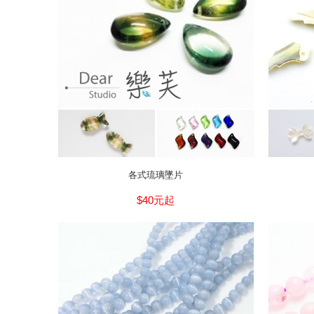
各式琉璃墜片
$40元起